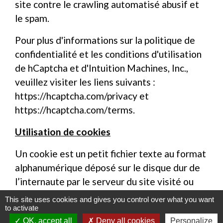
site contre le crawling automatisé abusif et
le spam.
Pour plus d'informations sur la politique de
confidentialité et les conditions d'utilisation
de hCaptcha et d'Intuition Machines, Inc.,
veuillez visiter les liens suivants :
https://hcaptcha.com/privacy
et
https://hcaptcha.com/terms
.
Utilisation de cookies
Un cookie est un petit fichier texte au format
alphanumérique déposé sur le disque dur de
l’internaute par le serveur du site visité ou
par un serveur tiers (service de web
This site uses cookies and gives you control over what you want
to activate
analytique, etc.). Grâce aux cookies, le Site
OK, accept all
Deny all cookies
Personalize