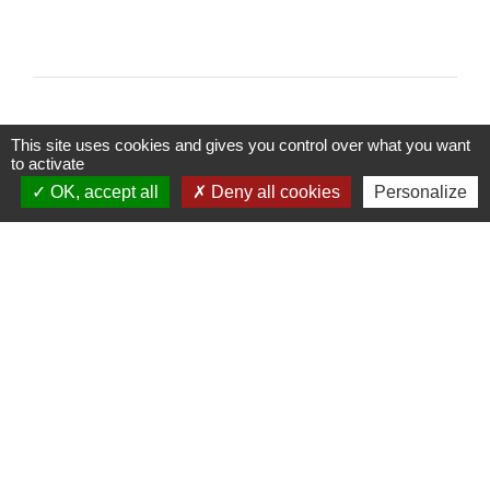
This site uses cookies and gives you control over what you want
to activate
Contacts
OK, accept all
Deny all cookies
Personalize
Commune de Soultzbach-les-Bains
1 Grand'Rue
68230 Soultzbach-les-Bains - FRANCE
+33 3 89 71 11 16
Mentions légales
-
Politique de confidentialité
-
Accessibilité
-
Plan du site
-